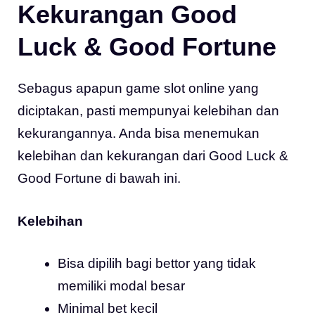
Kekurangan Good
Luck & Good Fortune
Sebagus apapun
game slot online
yang
diciptakan, pasti mempunyai kelebihan dan
kekurangannya. Anda bisa menemukan
kelebihan dan kekurangan dari Good Luck &
Good Fortune di bawah ini.
Kelebihan
Bisa dipilih bagi bettor yang tidak
memiliki modal besar
Minimal bet kecil