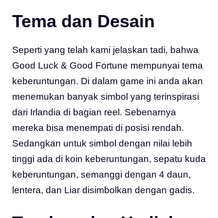
Tema dan Desain
Seperti yang telah kami jelaskan tadi, bahwa
Good Luck & Good Fortune mempunyai tema
keberuntungan. Di dalam game ini anda akan
menemukan banyak simbol yang terinspirasi
dari Irlandia di bagian reel. Sebenarnya
mereka bisa menempati di posisi rendah.
Sedangkan untuk simbol dengan nilai lebih
tinggi ada di koin keberuntungan, sepatu kuda
keberuntungan, semanggi dengan 4 daun,
lentera, dan Liar disimbolkan dengan gadis.