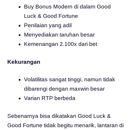
Buy Bonus Modern di dalam Good
Luck & Good Fortune
Penilaian yang adil
Menyediakan taruhan besar
Kemenangan 2.100x dari bet
Kekurangan
Volatilitas sangat tinggi, namun tidak
dibarengi dengan maxwin besar
Varian RTP berbeda
Sebenarnya bisa dikatakan Good Luck &
Good Fortune tidak begitu menarik, lantaran di