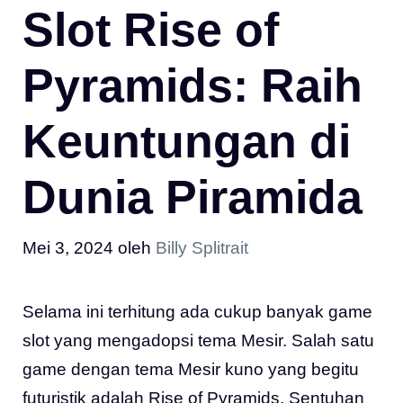
Slot Rise of
Pyramids: Raih
Keuntungan di
Dunia Piramida
Mei 3, 2024
oleh
Billy Splitrait
Selama ini terhitung ada cukup banyak game
slot yang mengadopsi tema Mesir. Salah satu
game dengan tema Mesir kuno yang begitu
futuristik adalah Rise of Pyramids. Sentuhan