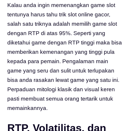
Kalau anda ingin memenangkan game slot
tentunya harus tahu
trik slot online gacor
,
salah satu triknya adalah memilih game slot
dengan RTP di atas 95%. Seperti yang
diketahui game dengan RTP tinggi maka bisa
memberikan kemenangan yang tinggi pula
kepada para pemain. Pengalaman main
game yang seru dan sulit untuk terlupakan
bisa anda rasakan lewat game yang satu ini.
Perpaduan mitologi klasik dan visual keren
pasti membuat semua orang tertarik untuk
memainkannya.
RTP, Volatilitas, dan